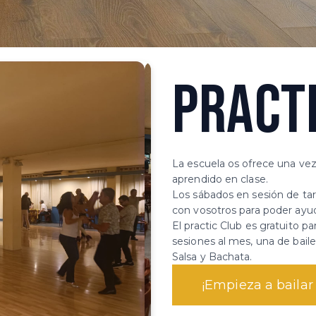
PRACTI
La escuela os ofrece una vez
aprendido en clase.
Los sábados en sesión de tar
con vosotros para poder ayu
El practic Club es gratuito p
sesiones al mes, una de baile
Salsa y Bachata.
¡Empieza a baila